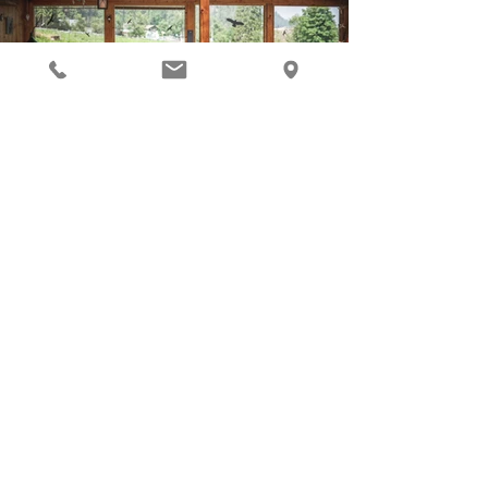
INDIRIZZO E CONTATTO
VIA ADLERHORST 353 |
39016 ULTEN
(BZ) |
ALTO ADIGE - ITALIA
info@haus-adlerhorst.com |
+39
0473 868005